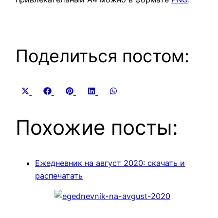
Поделиться постом:
Share
Share
Share
Share
Share
X
Facebook
Pinterest
LinkedIn
WhatsApp
on
on
on
on
on
(Twitter)
Похожие посты:
Ежедневник на август 2020: скачать и
распечатать