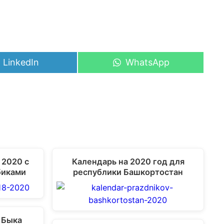
Share
Share
LinkedIn
WhatsApp
on
on
 2020 с
Календарь на 2020 год для
биками
республики Башкортостан
 Быка