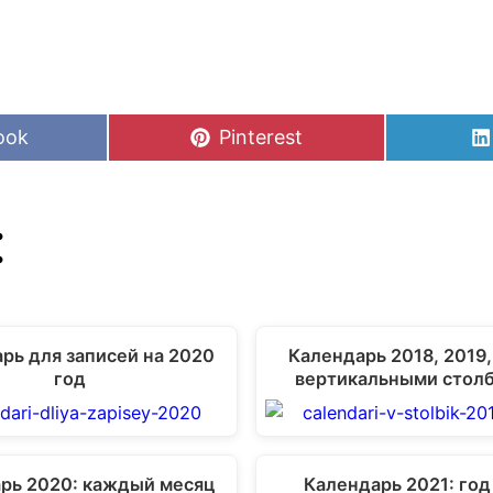
Share
ook
Pinterest
on
:
рь для записей на 2020
Календарь 2018, 2019,
год
вертикальными стол
рь 2020: каждый месяц
Календарь 2021: год