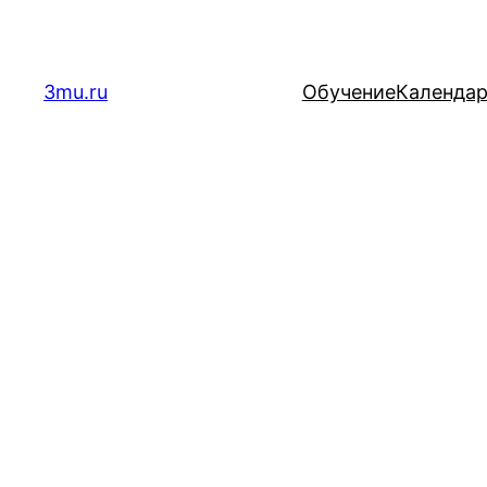
Перейти
к
содержимому
3mu.ru
Обучение
Календа