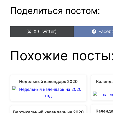
Поделиться постом:
Share
Share
X (Twitter)
Faceb
on
on
Похожие посты
Недельный календарь 2020
Календа
Календа
Вертикальный календарь на 2020