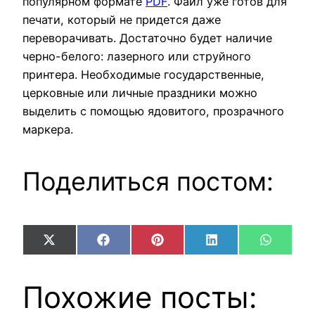
популярном формате
PDF
. Файл уже готов для
печати, который не придется даже
переворачивать. Достаточно будет наличие
черно-белого: лазерного или струйного
принтера. Необходимые государственные,
церковные или личные праздники можно
выделить с помощью ядовитого, прозрачного
маркера.
Поделиться постом:
Share
Share
Share
Share
Share
X
Facebook
Pinterest
LinkedIn
WhatsA
on
on
on
on
on
(Twitter)
Похожие посты: