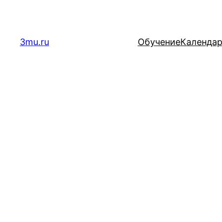
Перейти
к
содержимому
3mu.ru
Обучение
Календа