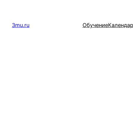
Перейти
к
содержимому
3mu.ru
Обучение
Календа