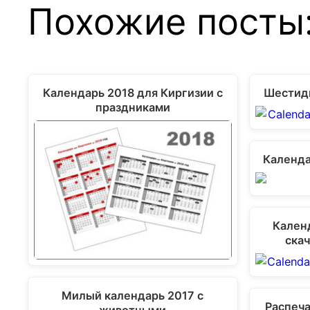
Похожие посты
Календарь 2018 для Киргизии с
Шестид
праздниками
Календа
Кален
скач
Милый календарь 2017 с
Распеча
животными