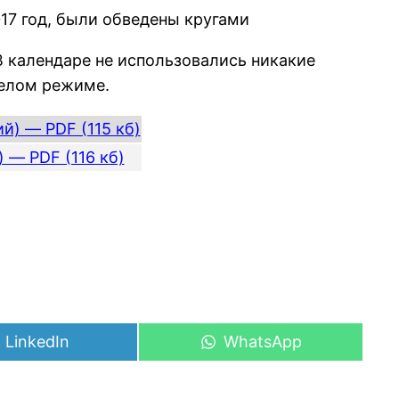
017 год, были обведены кругами
В календаре не использовались никакие
белом режиме.
й) — PDF (115 кб)
 — PDF (116 кб)
Share
Share
LinkedIn
WhatsApp
on
on