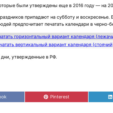
которые были утверждены еще в 2016 году — на 2
раздников припадают на субботу и воскресенье. 
людей предпочитает печатать календари в черно-
атать горизонтальный вариант календаря (лежачи
чатать вертикальный вариант календаря (стоячий)
 дни, утвержденные в РФ.
Share
ook
Pinterest
on