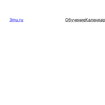
Перейти
к
содержимому
3mu.ru
Обучение
Календа